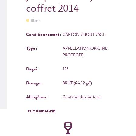
coffret 2014
Blanc
Conditionnement :
CARTON 3 BOUT 75CL
Type :
APPELLATION ORIGINE
PROTEGEE
Degré :
12°
Dosage :
BRUT (6 à 12 g/l)
Allergènes :
Contient des sulfites
#CHAMPAGNE