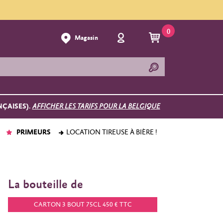
0
Magasin
NÇAISES).
AFFICHER LES TARIFS POUR LA BELGIQUE
PRIMEURS
LOCATION TIREUSE À BIÈRE !
La bouteille de
CARTON 3 BOUT 75CL 450 € TTC