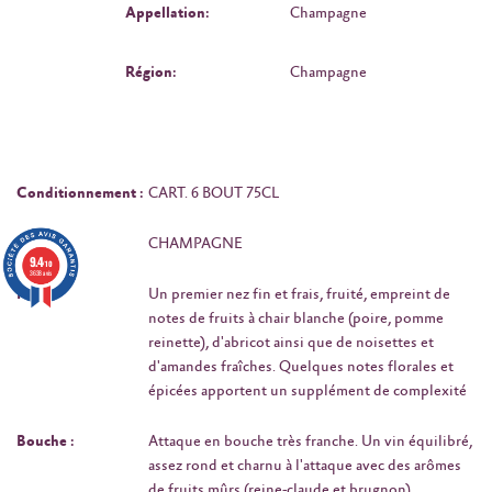
Appellation:
Champagne
Région:
Champagne
Conditionnement :
CART. 6 BOUT 75CL
Type :
CHAMPAGNE
9.4
/10
3638 avis
Nez :
Un premier nez fin et frais, fruité, empreint de
notes de fruits à chair blanche (poire, pomme
reinette), d'abricot ainsi que de noisettes et
d'amandes fraîches. Quelques notes florales et
épicées apportent un supplément de complexité
Bouche :
Attaque en bouche très franche. Un vin équilibré,
assez rond et charnu à l'attaque avec des arômes
de fruits mûrs (reine-claude et brugnon)