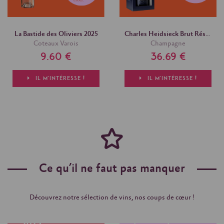
La Bastide des Oliviers 2025
Charles Heidsieck Brut Réserve, avec coffret
Coteaux Varois
Champagne
9.60 €
36.69 €
IL M'INTÉRESSE !
IL M'INTÉRESSE !
Ce qu’il ne faut pas manquer
Toute la
Découvrez notre sélection de vins, nos coups de cœur !
Découvrez
sélection
le millésime
printemps
2025