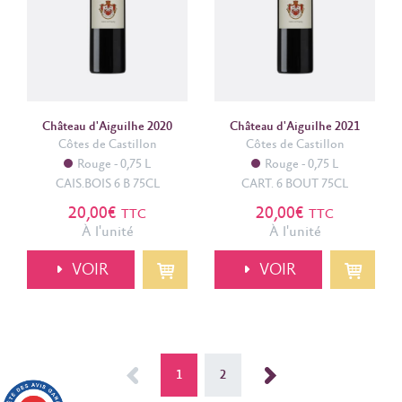
Château d'Aiguilhe 2020
Château d'Aiguilhe 2021
Côtes de Castillon
Côtes de Castillon
Rouge
0,75 L
Rouge
0,75 L
CAIS.BOIS 6 B 75CL
CART. 6 BOUT 75CL
20,00€
20,00€
TTC
TTC
À l'unité
À l'unité
VOIR
VOIR
<
1
2
>