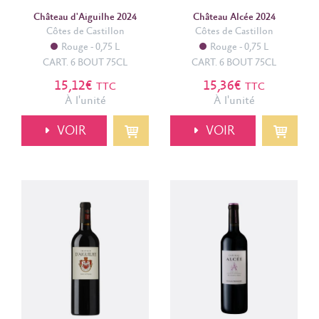
2023 (2)
Château d'Aiguilhe 2024
Château Alcée 2024
2024 (2)
Côtes de Castillon
Côtes de Castillon
2025 (3)
Rouge
0,75 L
Rouge
0,75 L
CART. 6 BOUT 75CL
CART. 6 BOUT 75CL
Couleur
15,12€
15,36€
TTC
TTC
À l'unité
À l'unité
Rouge (14)
Appellation
VOIR
VOIR
Cotes de castillon (14)
Prix
0.00€
24.00€