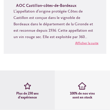
AOC Castillon-côtes-de-Bordeaux
L’appellation d’origine protégée Côtes de
Castillon est conçue dans le vignoble de
Bordeaux dans le département de la Gironde et
est reconnue depuis 1936. Cette appellation est
un vin rouge sec. Elle est exploitée par 360
viticulteurs, sur 3 000 hectares avec un
Afficher la suite
rendement annuel de 160 000 hectolitres. La
production est principalement issue de cépage de
Merlot, de Cabernet franc et de Cabernet-
sauvignon. Les sols sont graveleux près de la
rivière de la Dordogne, argilo-calcaires et argileux
à certains endroits et elle profite d’un climat
océanique doux et humide. Avec un potentiel
Plus de 230 ans
100% de nos vins
allant de quatre à neuf années, ils ont une
d'expérience
sont en stock
couleur très prononcée et une robe s’approchant
de la topaze. La qualité sera encore plus