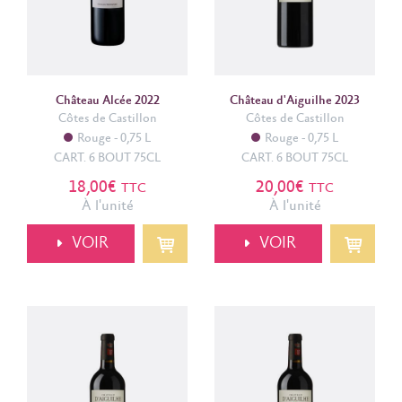
Château Alcée 2022
Château d'Aiguilhe 2023
Côtes de Castillon
Côtes de Castillon
Rouge
0,75 L
Rouge
0,75 L
CART. 6 BOUT 75CL
CART. 6 BOUT 75CL
18,00€
20,00€
TTC
TTC
À l'unité
À l'unité
VOIR
VOIR