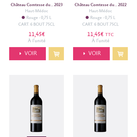
Château Comtesse du... 2023
Château Comtesse du... 2022
Haut-Médoc
Haut-Médoc
Rouge
0,75 L
Rouge
0,75 L
CART. 6 BOUT 75CL
CART. 6 BOUT 75CL
11,45€
11,45€
TTC
À l'unité
À l'unité
VOIR
VOIR