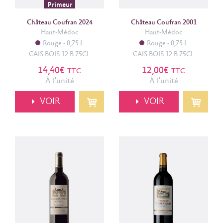
Primeur
Château Coufran 2024
Château Coufran 2001
Haut-Médoc
Haut-Médoc
Rouge
0,75 L
Rouge
0,75 L
CAIS.BOIS 12 B 75CL
CAIS.BOIS 12 B 75CL
14,40€
12,00€
TTC
TTC
À l'unité
À l'unité
VOIR
VOIR