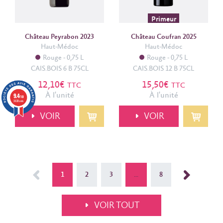
Primeur
Château Peyrabon 2023
Château Coufran 2025
Haut-Médoc
Haut-Médoc
Rouge
0,75 L
Rouge
0,75 L
CAIS.BOIS 6 B 75CL
CAIS.BOIS 12 B 75CL
12,10€
15,50€
TTC
TTC
À l'unité
À l'unité
9.4
/10
3638 avis
VOIR
VOIR
<
1
2
3
…
8
>
VOIR TOUT