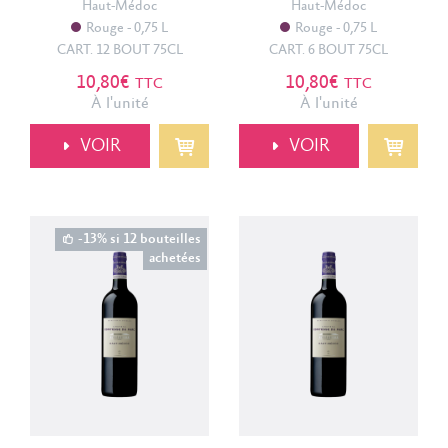
Haut-Médoc
Haut-Médoc
Rouge
0,75 L
Rouge
0,75 L
CART. 12 BOUT 75CL
CART. 6 BOUT 75CL
10,80€
10,80€
TTC
TTC
À l'unité
À l'unité
VOIR
VOIR
-13% si 12 bouteilles
achetées