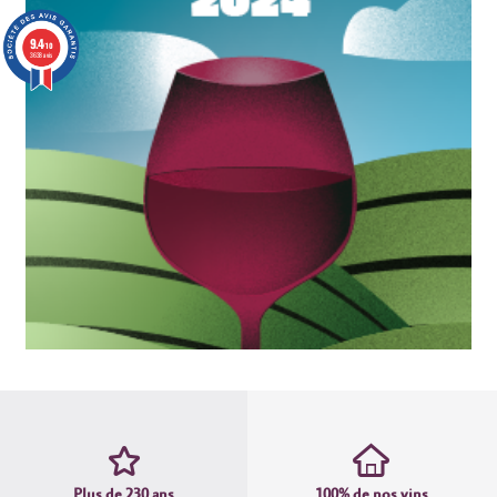
9.4
/10
3638 avis
Plus de 230 ans
100% de nos vins