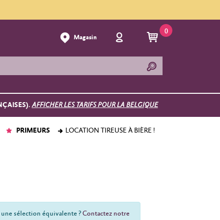
0
Magasin
NÇAISES).
AFFICHER LES TARIFS POUR LA BELGIQUE
PRIMEURS
LOCATION TIREUSE À BIÈRE !
 une sélection équivalente ?
Contactez notre