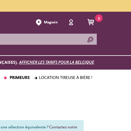
0
Magasin
NÇAISES).
AFFICHER LES TARIFS POUR LA BELGIQUE
PRIMEURS
LOCATION TIREUSE À BIÈRE !
 une sélection équivalente ?
Contactez notre