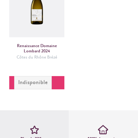
Renaissance Domaine
Lombard 2024
Côtes du Rhône Brézé
Indisponible
VOIR