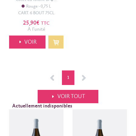
Rouge
0,75 L
CART. 6 BOUT 75CL
0.00€
26.00€
25,90€
TTC
À l'unité
VOIR
<
1
>
VOIR TOUT
Actuellement indisponibles