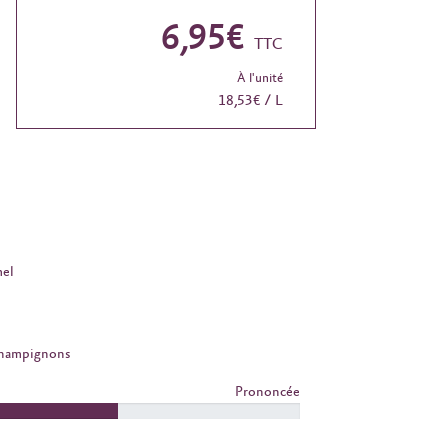
6,95€
TTC
À l'unité
18,53€ / L
el
Champignons
Prononcée