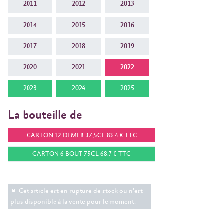
2011
2012
2013
2014
2015
2016
2017
2018
2019
2020
2021
2022
2023
2024
2025
La bouteille de
CARTON 12 DEMI B 37,5CL 83.4 € TTC
CARTON 6 BOUT 75CL 68.7 € TTC
Cet article est en rupture de stock ou n'est
plus disponible à la vente pour le moment.