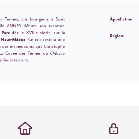
s Termes, cru bourgeois à Saint
Appellation:
mille ANNEY débute son aventure
 Parc
dès le XVIIIe siècle, sur la
Région:
n
Haut-Médoc
. Ce cru restera une
ra des mêmes soins que Christophe
 La Cuvée des Termes du
Château
lleurs terroirs.