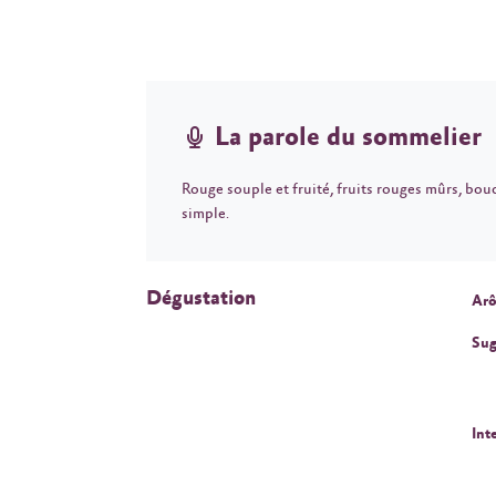
La parole du sommelier
Rouge souple et fruité, fruits rouges mûrs, bouc
simple.
Dégustation
Arô
Sug
Int