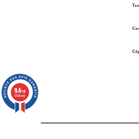
Tan
Cor
Cép
9.4
/10
3638 avis