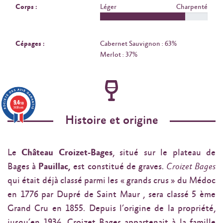
Corps :
Léger
Charpenté
Cépages :
Cabernet Sauvignon : 63%
Merlot : 37%
9.4
/10
3638 avis
Histoire et origine
Le
Château Croizet-Bages
, situé sur le plateau de
Bages à
Pauillac,
est constitué de graves.
Croizet Bages
qui était déjà classé parmi les « grands crus » du Médoc
en 1776 par Dupré de Saint Maur , sera classé 5 ème
Grand Cru en 1855. Depuis l’origine de la propriété,
jusqu’en 1934, Croizet Bages appartenait à la famille