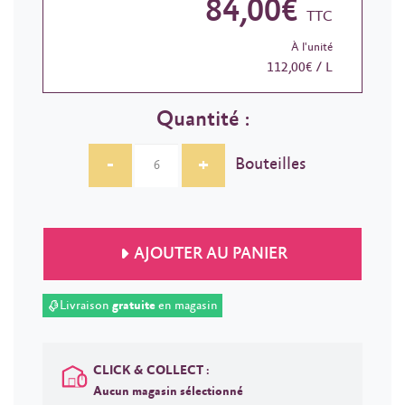
84,00€
TTC
À l'unité
112,00€ / L
Quantité :
-
+
Bouteilles
AJOUTER AU PANIER
Livraison
gratuite
en magasin
CLICK & COLLECT :
Aucun magasin sélectionné