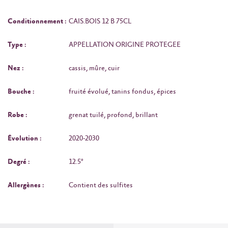
Conditionnement :
CAIS.BOIS 12 B 75CL
Type :
APPELLATION ORIGINE PROTEGEE
Nez :
cassis, mûre, cuir
Bouche :
fruité évolué, tanins fondus, épices
Robe :
grenat tuilé, profond, brillant
Évolution :
2020-2030
Degré :
12.5°
Allergènes :
Contient des sulfites