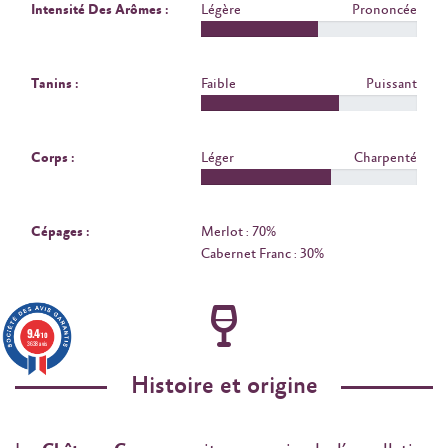
Intensité Des Arômes :
Légère
Prononcée
Tanins :
Faible
Puissant
Corps :
Léger
Charpenté
Cépages :
Merlot : 70%
Cabernet Franc : 30%
9.4
/10
3638 avis
Histoire et origine