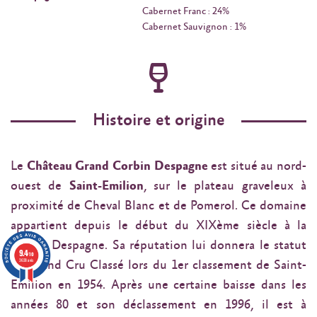
Cabernet Franc : 24%
Cabernet Sauvignon : 1%
Histoire et origine
Le
Château Grand Corbin Despagne
est situé au nord-
ouest de
Saint-Emilion
, sur le plateau graveleux à
proximité de Cheval Blanc et de Pomerol. Ce domaine
appartient depuis le début du XIXème siècle à la
famille Despagne. Sa réputation lui donnera le statut
9.4
/10
3638 avis
de Grand Cru Classé lors du 1er classement de Saint-
Emilion en 1954. Après une certaine baisse dans les
années 80 et son déclassement en 1996, il est à