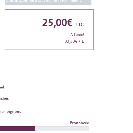
plus disponible à la vente pour le moment.
25,00€
TTC
À l'unité
33,33€ / L
el
nches
Champignons
Prononcée