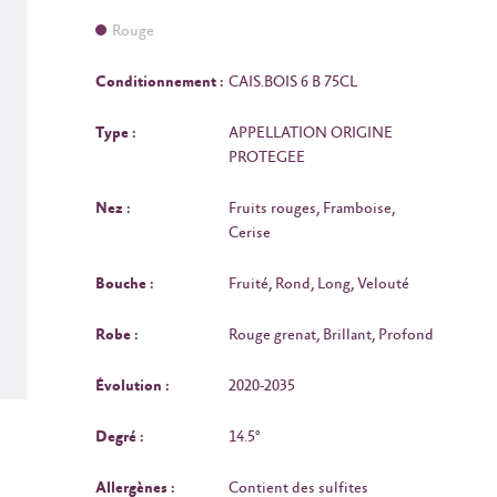
Rouge
Conditionnement :
CAIS.BOIS 6 B 75CL
Type :
APPELLATION ORIGINE
PROTEGEE
Nez :
Fruits rouges, Framboise,
Cerise
Bouche :
Fruité, Rond, Long, Velouté
Robe :
Rouge grenat, Brillant, Profond
Évolution :
2020-2035
Degré :
14.5°
Allergènes :
Contient des sulfites