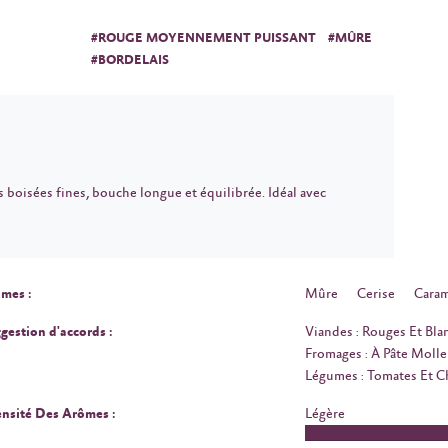
#ROUGE MOYENNEMENT PUISSANT
#MÛRE
#BORDELAIS
s boisées fines, bouche longue et équilibrée. Idéal avec
mes :
Mûre
Cerise
Caram
gestion d'accords :
Viandes : Rouges Et Bla
Fromages : À Pâte Molle
Légumes : Tomates Et 
ensité Des Arômes :
Légère