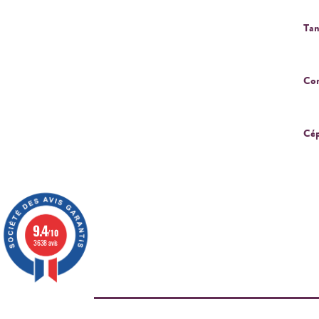
Tan
Cor
Cép
9.4
/10
3638 avis