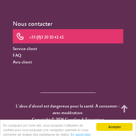
Nous contacter
+33 (0)3 20 10 41 41
Service client
FAQ
Avis client
L'abus d'alcool est dangereux pour la santé. À consommer
avec modération.
Copyright © 2026 Cuvelier & Fauvarque
En naviguant sur notre site, vous acceptez l'utilisation de
Accepter
cookies pour vous proposer une navigation optimale et nous
permettre de réaliser des statistiques de visites.
En savoir plus