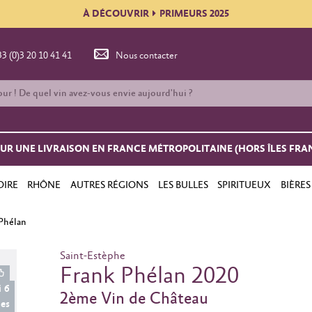
À DÉCOUVRIR
PRIMEURS 2025
33 (0)3 20 10 41 41
Nous contacter
OUR UNE LIVRAISON EN FRANCE MÉTROPOLITAINE (HORS ÎLES FRA
OIRE
RHÔNE
AUTRES RÉGIONS
LES BULLES
SPIRITUEUX
BIÈRES
Phélan
Saint-Estèphe
Frank Phélan 2020
i 6
2ème Vin de Château
les