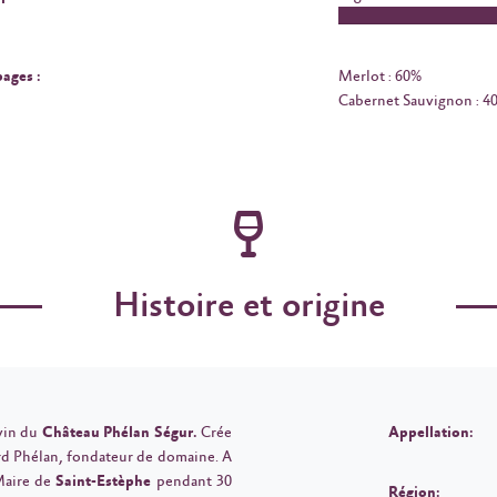
ages :
Merlot : 60%
Cabernet Sauvignon : 4
Histoire et origine
vin du
Château Phélan Ségur.
Crée
Appellation:
ard Phélan, fondateur de domaine. A
Maire de
Saint-Estèphe
pendant 30
Région: