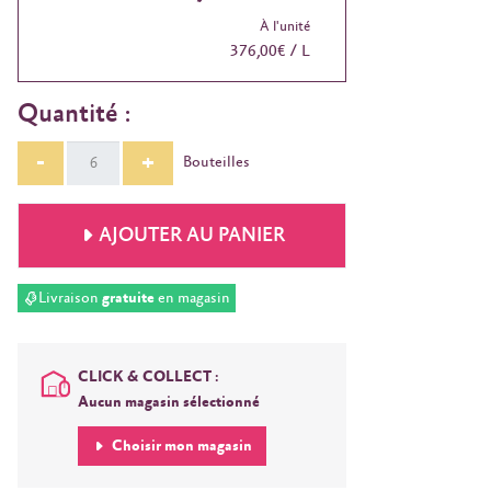
À l'unité
376,00€ / L
Quantité :
-
+
Bouteilles
AJOUTER AU PANIER
Livraison
gratuite
en magasin
CLICK & COLLECT :
Aucun magasin sélectionné
Choisir mon magasin