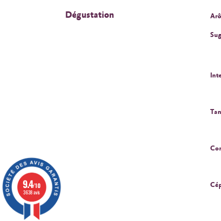
Dégustation
Arô
Sug
Int
Tan
Cor
9.4
Cép
/10
3638 avis