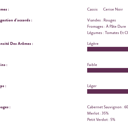
mes :
Cassis
Cerise Noir
gestion d'accords :
Viandes : Rouges
Fromages : À Pâte Dure
Légumes : Tomates Et 
ensité Des Arômes :
Légère
ins :
Faible
ps :
Léger
ages :
Cabernet Sauvignon : 6
Merlot : 35%
Petit Verdot : 5%