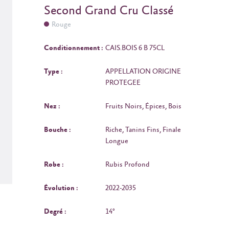
Second Grand Cru Classé
Rouge
Conditionnement :
CAIS.BOIS 6 B 75CL
Type :
APPELLATION ORIGINE
PROTEGEE
Nez :
Fruits Noirs, Épices, Bois
Bouche :
Riche, Tanins Fins, Finale
Longue
Robe :
Rubis Profond
Évolution :
2022-2035
Degré :
14°