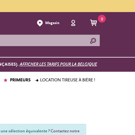
0
Magasin
NÇAISES).
AFFICHER LES TARIFS POUR LA BELGIQUE
PRIMEURS
LOCATION TIREUSE À BIÈRE !
 une sélection équivalente ?
Contactez notre