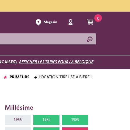
0
Magasin
NÇAISES).
AFFICHER LES TARIFS POUR LA BELGIQUE
PRIMEURS
LOCATION TIREUSE À BIÈRE !
Millésime
1955
1982
1989