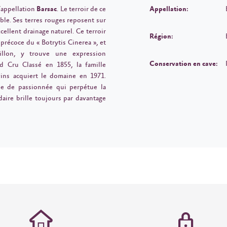
l’appellation
Barsac
. Le terroir de ce
Appellation:
le. Ses terres rouges reposent sur
cellent drainage naturel. Ce terroir
Région:
récoce du « Botrytis Cinerea », et
illon, y trouve une expression
Conservation en cave:
d Cru Classé en 1855, la famille
vins acquiert le domaine en 1971.
lle de passionnée qui perpétue la
daire brille toujours par davantage