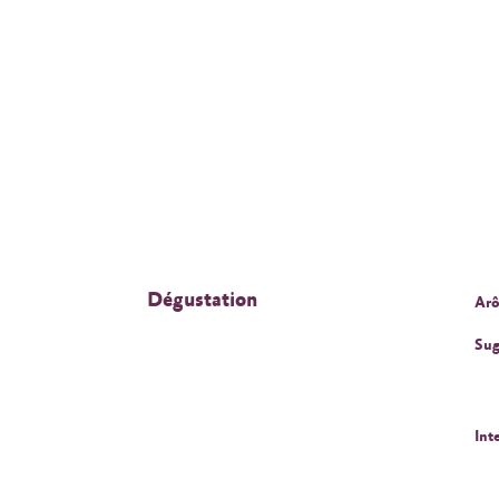
Dégustation
Arô
Sug
Int