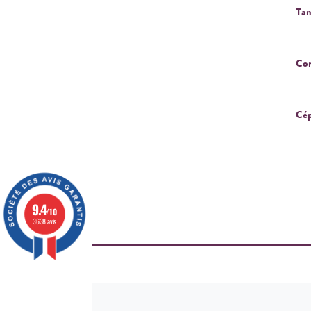
Tan
Cor
Cép
9.4
/10
3638 avis