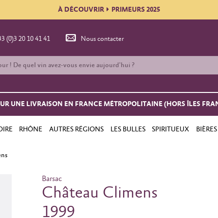
À DÉCOUVRIR
PRIMEURS 2025
33 (0)3 20 10 41 41
Nous contacter
OUR UNE LIVRAISON EN FRANCE MÉTROPOLITAINE (HORS ÎLES FRA
OIRE
RHÔNE
AUTRES RÉGIONS
LES BULLES
SPIRITUEUX
BIÈRES
ens
Barsac
Château Climens
1999