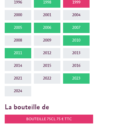
1996
1998
1999
2000
2001
2004
2005
2006
2007
2008
2009
2010
2011
2012
2013
2014
2015
2016
2021
2022
2023
2024
La bouteille de
BOUTEILLE 75CL 75 € TTC