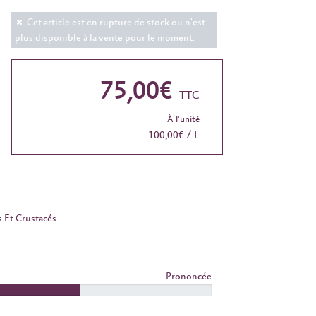
Cet article est en rupture de stock ou n'est
plus disponible à la vente pour le moment.
75,00€
TTC
À l'unité
100,00€ / L
s Et Crustacés
Prononcée