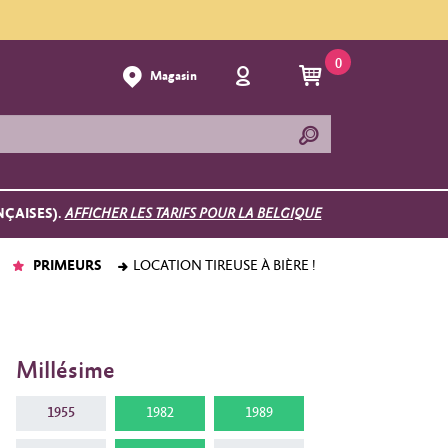
0
Magasin
NÇAISES).
AFFICHER LES TARIFS POUR LA BELGIQUE
PRIMEURS
LOCATION TIREUSE À BIÈRE !
Millésime
1955
1982
1989