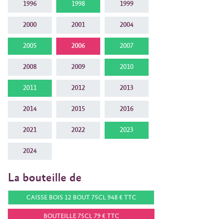
1996
1998
1999
2000
2001
2004
2005
2006
2007
2008
2009
2010
2011
2012
2013
2014
2015
2016
2021
2022
2023
2024
La bouteille de
CAISSE BOIS 12 BOUT 75CL 948 € TTC
BOUTEILLE 75CL 79 € TTC