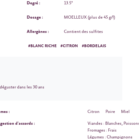
Degré :
13.5°
Dosage :
MOELLEUX (plus de 45 g/l)
Allergènes :
Contient des sulfites
#BLANC RICHE
#CITRON
#BORDELAIS
 déguster dans les 30 ans
mes :
Citron
Poire
Miel
gestion d'accords :
Viandes : Blanches, Poisson
Fromages : Frais
Légumes : Champignons