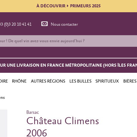
À DÉCOUVRIR
PRIMEURS 2025
33 (0)3 20 10 41 41
Nous contacter
OUR UNE LIVRAISON EN FRANCE MÉTROPOLITAINE (HORS ÎLES FRA
OIRE
RHÔNE
AUTRES RÉGIONS
LES BULLES
SPIRITUEUX
BIÈRES
ens
Barsac
Château Climens
2006