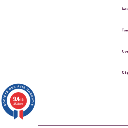
Int
Tan
Cor
Cép
9.4
/10
3638 avis