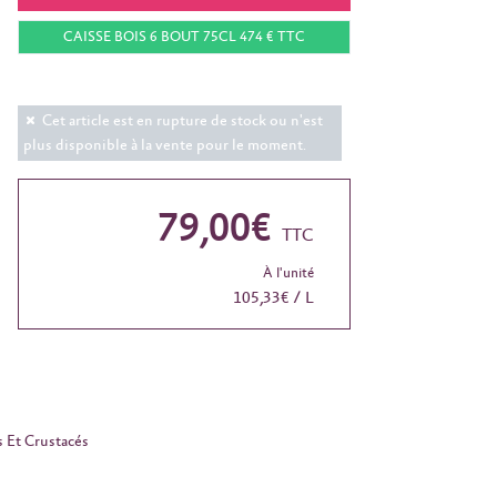
CAISSE BOIS 6 BOUT 75CL 474 € TTC
Cet article est en rupture de stock ou n'est
plus disponible à la vente pour le moment.
79,00€
TTC
À l'unité
105,33€ / L
s Et Crustacés