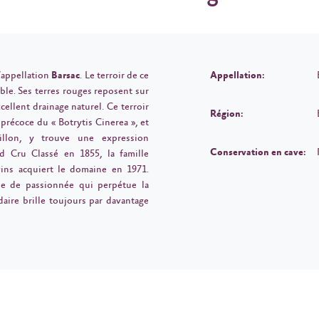
l’appellation
Barsac
. Le terroir de ce
Appellation:
le. Ses terres rouges reposent sur
cellent drainage naturel. Ce terroir
Région:
récoce du « Botrytis Cinerea », et
illon, y trouve une expression
Conservation en cave:
d Cru Classé en 1855, la famille
vins acquiert le domaine en 1971.
lle de passionnée qui perpétue la
daire brille toujours par davantage