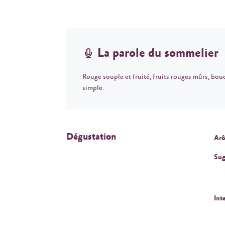
La parole du sommelier
Rouge souple et fruité, fruits rouges mûrs, bouc
simple.
Dégustation
Arô
Sug
Int