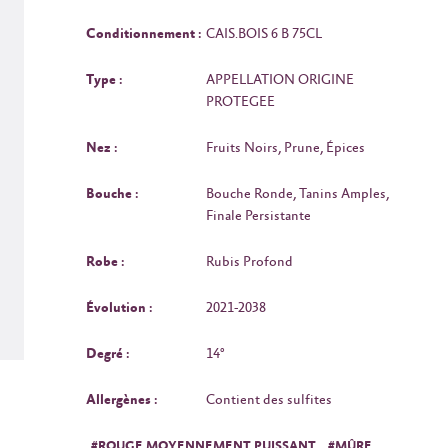
Conditionnement :
CAIS.BOIS 6 B 75CL
Type :
APPELLATION ORIGINE
PROTEGEE
Nez :
Fruits Noirs, Prune, Épices
Bouche :
Bouche Ronde, Tanins Amples,
Finale Persistante
Robe :
Rubis Profond
Évolution :
2021-2038
Degré :
14°
Allergènes :
Contient des sulfites
#ROUGE MOYENNEMENT PUISSANT
#MÛRE