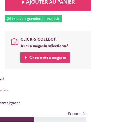
AJOUTER AU PANIER
Livraison
gratuite
en magasin
CLICK & COLLECT :
Aucun magasin sélectionné
Choisir mon magasin
el
nches
Champignons
Prononcée