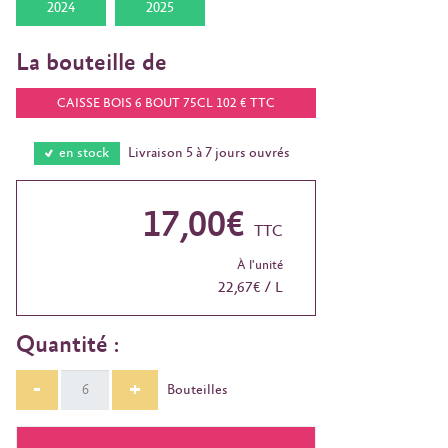
2024
2025
La bouteille de
CAISSE BOIS 6 BOUT 75CL 102 € TTC
en stock
Livraison 5 à 7 jours ouvrés
17,00€
TTC
À l'unité
22,67€ / L
Quantité :
-
+
Bouteilles