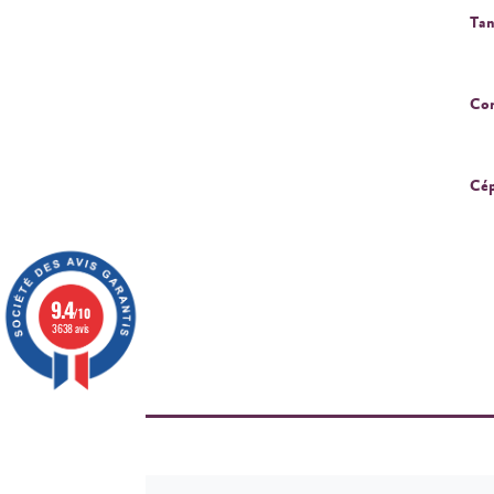
Tan
Cor
Cép
9.4
/10
3638 avis