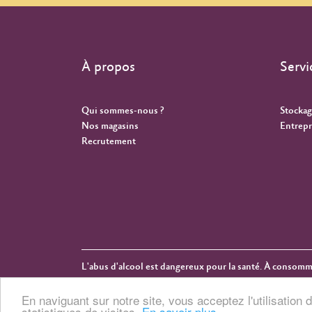
À propos
Servi
Qui sommes-nous ?
Stockag
Nos magasins
Entrepr
Recrutement
L'abus d'alcool est dangereux pour la santé. À consom
Copyright © 2026 Cuvelier & Fauvarque
En naviguant sur notre site, vous acceptez l'utilisatio
statistiques de visites.
En savoir plus