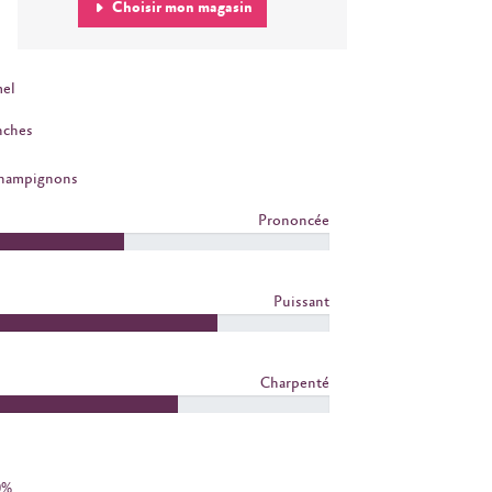
Choisir mon magasin
el
nches
Champignons
Prononcée
Puissant
Charpenté
0%