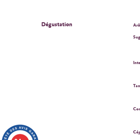
Dégustation
Arô
Sug
Int
Tan
Cor
Cép