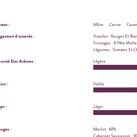
mes :
Mûre
Cerise
Caram
gestion d'accords :
Viandes : Rouges Et Bla
Fromages : À Pâte Molle
Légumes : Tomates Et 
ensité Des Arômes :
Légère
ins :
Faible
ps :
Léger
ages :
Merlot : 60%
Cabernet Sauvignon : 3