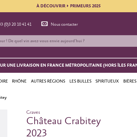
À DÉCOUVRIR
PRIMEURS 2025
33 (0)3 20 10 41 41
Nous contacter
OUR UNE LIVRAISON EN FRANCE MÉTROPOLITAINE (HORS ÎLES FRA
OIRE
RHÔNE
AUTRES RÉGIONS
LES BULLES
SPIRITUEUX
BIÈRES
itey
Graves
Château Crabitey
2023