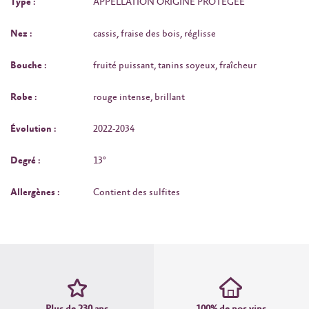
Type :
APPELLATION ORIGINE PROTEGEE
Nez :
cassis, fraise des bois, réglisse
Bouche :
fruité puissant, tanins soyeux, fraîcheur
Robe :
rouge intense, brillant
Évolution :
2022‑2034
Degré :
13°
Allergènes :
Contient des sulfites
Plus de 230 ans
100% de nos vins