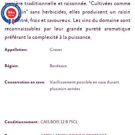
manière traditionnelle et raisonnée. "Cultivées comme
un jardin" sans herbicides, elles produisent un raisin
9.4
/10
3638 avis
concentré, frais et savoureux. Les vins du domaine sont
reconnaissables par leur grande pureté aromatique
préférant la complexité à la puissance.
Appellation:
Graves
Région:
Bordeaux
Conservation en cave:
Vieillissement possible en cave durant
plusieurs années
Conditionnement :
CAIS.BOIS 12 B 75CL