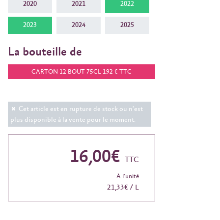
2020
2021
2022
2023
2024
2025
La bouteille de
CARTON 12 BOUT 75CL 192 € TTC
Cet article est en rupture de stock ou n'est
plus disponible à la vente pour le moment.
16,00€
TTC
À l'unité
21,33€ / L