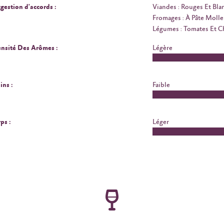
gestion d'accords :
Viandes : Rouges Et Bla
Fromages : À Pâte Molle
Légumes : Tomates Et 
ensité Des Arômes :
Légère
ins :
Faible
ps :
Léger