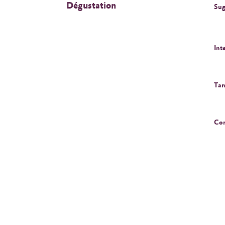
Dégustation
Sug
Int
Tan
Cor