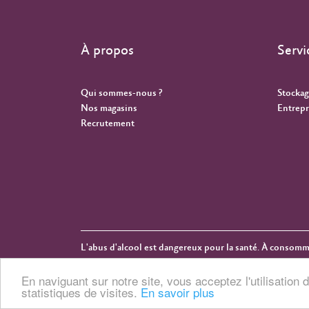
À propos
Servi
Qui sommes-nous ?
Stockag
Nos magasins
Entrepr
Recrutement
L'abus d'alcool est dangereux pour la santé. À consom
Copyright © 2026 Cuvelier & Fauvarque
En naviguant sur notre site, vous acceptez l'utilisatio
statistiques de visites.
En savoir plus