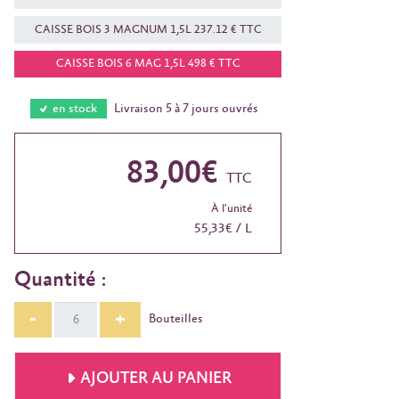
CAISSE BOIS 3 MAGNUM 1,5L 237.12 € TTC
CAISSE BOIS 6 MAG 1,5L 498 € TTC
en stock
Livraison 5 à 7 jours ouvrés
83,00€
TTC
À l'unité
55,33€ / L
Quantité :
-
+
Bouteilles
AJOUTER AU PANIER