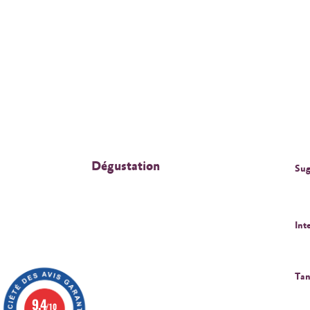
Dégustation
Sug
Int
Tan
9.4
/10