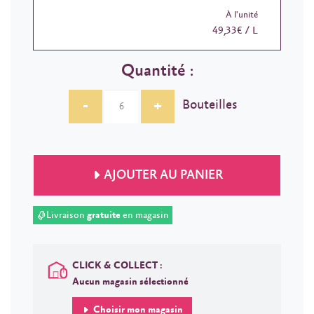
À l'unité
49,33€ / L
Quantité :
-
+
Bouteilles
AJOUTER AU PANIER
Livraison
gratuite
en magasin
CLICK & COLLECT :
Aucun magasin sélectionné
Choisir mon magasin