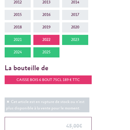
2012
2013
2014
2015
2016
2017
2018
2019
2020
2021
2022
2023
2024
2025
La bouteille de
CAISSE BOIS 6 BOUT 75CL 189 € TTC
Cet article est en rupture de stock ou n'est
plus disponible à la vente pour le moment.
45,00€