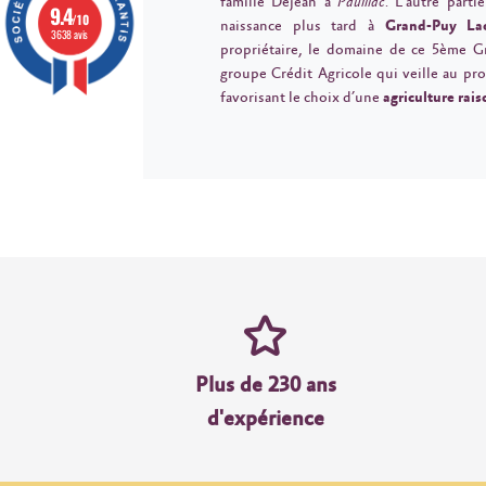
famille Dejean à
Pauillac
. L’autre parti
9.4
/10
naissance plus tard à
Grand-Puy La
3638 avis
propriétaire, le domaine de ce 5ème Gr
groupe Crédit Agricole qui veille au pro
favorisant le choix d’une
agriculture rai
Plus de 230 ans
d'expérience