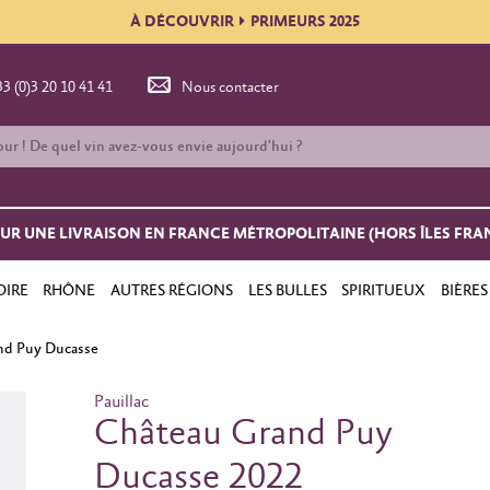
À DÉCOUVRIR
PRIMEURS 2025
33 (0)3 20 10 41 41
Nous contacter
OUR UNE LIVRAISON EN FRANCE MÉTROPOLITAINE (HORS ÎLES FRA
OIRE
RHÔNE
AUTRES RÉGIONS
LES BULLES
SPIRITUEUX
BIÈRES
nd Puy Ducasse
Pauillac
Château Grand Puy
Ducasse 2022