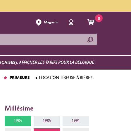
0
Magasin
NÇAISES).
AFFICHER LES TARIFS POUR LA BELGIQUE
PRIMEURS
LOCATION TIREUSE À BIÈRE !
Millésime
1984
1985
1991