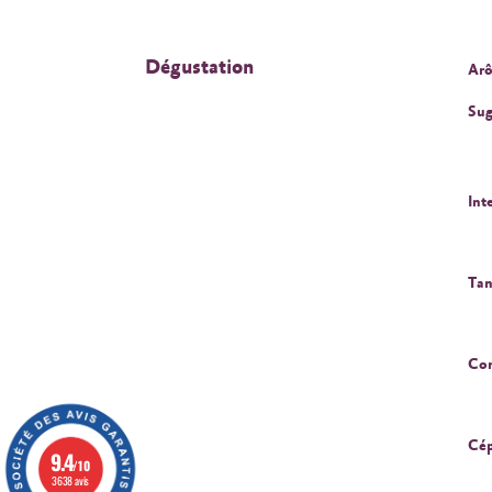
Dégustation
Arô
Sug
Int
Tan
Cor
Cép
9.4
/10
3638 avis