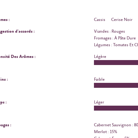
mes :
Cassis
Cerise Noir
gestion d'accords :
Viandes : Rouges
Fromages : À Pâte Dure
Légumes : Tomates Et 
ensité Des Arômes :
Légère
ins :
Faible
ps :
Léger
ages :
Cabernet Sauvignon : 8
Merlot : 15%