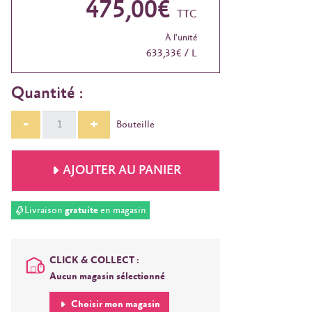
475,00€
TTC
À l'unité
633,33€ / L
Quantité :
-
+
Bouteille
AJOUTER AU PANIER
Livraison
gratuite
en magasin
CLICK & COLLECT :
Aucun magasin sélectionné
Choisir mon magasin