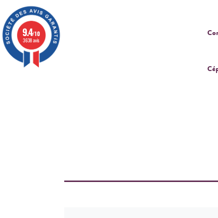
9.4
Cor
/10
3638 avis
Cép