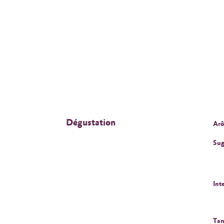
Dégustation
Arô
Sug
Int
Tan