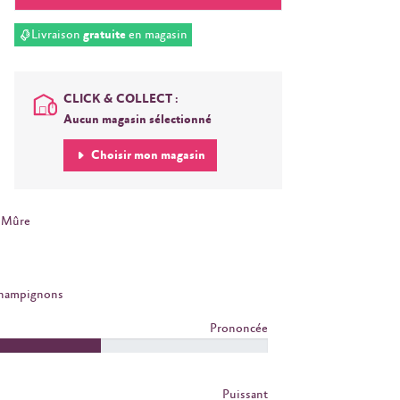
Livraison
gratuite
en magasin
CLICK & COLLECT :
Aucun magasin sélectionné
Choisir mon magasin
Mûre
Champignons
Prononcée
Puissant