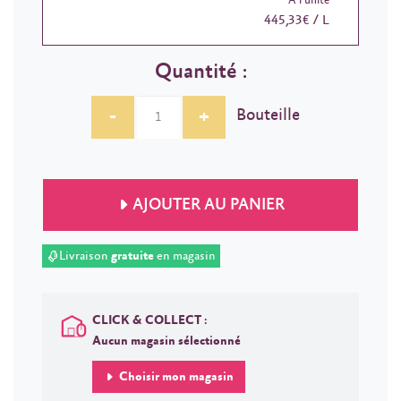
À l'unité
445,33€ / L
Quantité :
-
+
Bouteille
AJOUTER AU PANIER
Livraison
gratuite
en magasin
CLICK & COLLECT :
Aucun magasin sélectionné
Choisir mon magasin