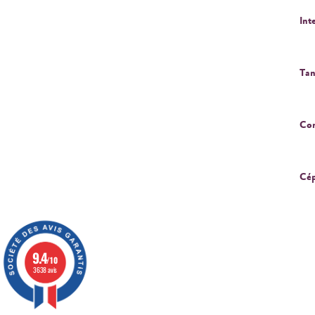
Int
Tan
Cor
Cép
9.4
/10
3638 avis