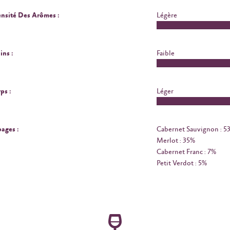
ensité Des Arômes :
Légère
ins :
Faible
ps :
Léger
ages :
Cabernet Sauvignon : 5
Merlot : 35%
Cabernet Franc : 7%
Petit Verdot : 5%