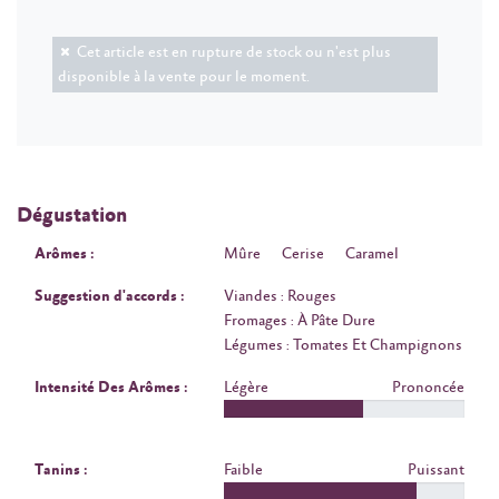
Cet article est en rupture de stock ou n'est plus
disponible à la vente pour le moment.
Dégustation
Arômes :
Mûre
Cerise
Caramel
Suggestion d'accords :
Viandes : Rouges
Fromages : À Pâte Dure
Légumes : Tomates Et Champignons
Intensité Des Arômes :
Légère
Prononcée
Tanins :
Faible
Puissant