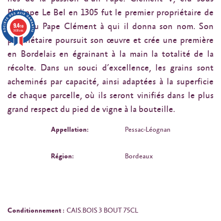
Philippe Le Bel en 1305 fut le premier propriétaire de
9.4
Château Pape Clément à qui il donna son nom. Son
/10
3638 avis
propriétaire poursuit son œuvre et crée une première
en Bordelais en égrainant à la main la totalité de la
récolte. Dans un souci d’excellence, les grains sont
acheminés par capacité, ainsi adaptées à la superficie
de chaque parcelle, où ils seront vinifiés dans le plus
grand respect du pied de vigne à la bouteille.
Appellation:
Pessac-Léognan
Région:
Bordeaux
Conditionnement :
CAIS.BOIS 3 BOUT 75CL