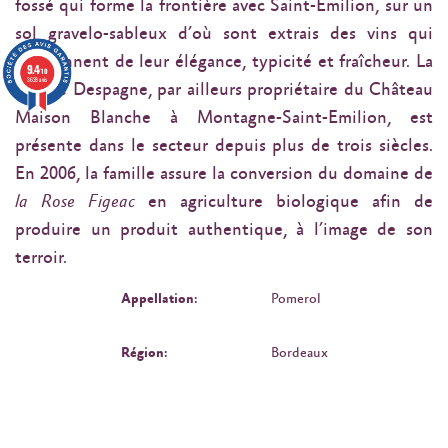
fossé qui forme la frontière avec Saint-Emilion, sur un
sol gravelo-sableux d’où sont extrais des vins qui
surprennent de leur élégance, typicité et fraîcheur. La
9.4
/10
3638 avis
famille Despagne, par ailleurs propriétaire du Château
Maison Blanche à Montagne-Saint-Emilion, est
présente dans le secteur depuis plus de trois siècles.
En 2006, la famille assure la conversion du domaine de
la Rose Figeac
en agriculture biologique afin de
produire un produit authentique, à l’image de son
terroir.
Appellation:
Pomerol
Région:
Bordeaux