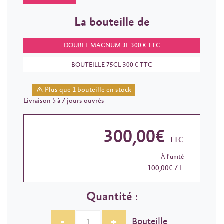
La bouteille de
DOUBLE MAGNUM 3L 300 € TTC
BOUTEILLE 75CL 300 € TTC
Plus que 1 bouteille en stock
Livraison 5 à 7 jours ouvrés
300,00€
TTC
À l'unité
100,00€ / L
Quantité :
-
+
Bouteille