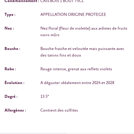
Conditionnement :
CAIS.BOIS 1 BOUT 75CL
Type :
APPELLATION ORIGINE PROTEGEE
Nez :
Nez floral (fleur de violette) aux arômes de fruits
noirs mûrs
Bouche :
Bouche fraiche et veloutée mais puissante avec
des tanins fins et doux
Robe :
Rouge intense, grenat aux reflets violets
Évolution :
A déguster idéalement entre 2024 et 2028
Degré :
13.5°
Allergènes :
Contient des sulfites