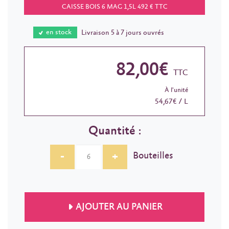
CAISSE BOIS 6 MAG 1,5L 492 € TTC
en stock
Livraison 5 à 7 jours ouvrés
82,00€
TTC
À l'unité
54,67€ / L
Quantité :
-
+
Bouteilles
AJOUTER AU PANIER