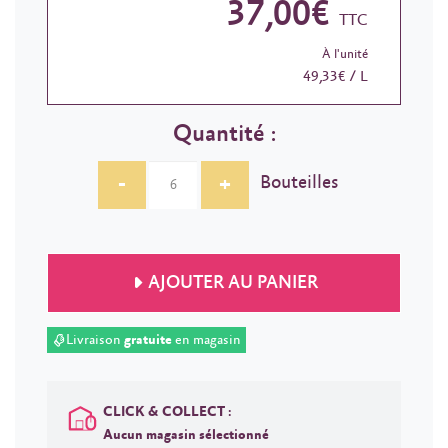
37,00€
TTC
À l'unité
49,33€ / L
Quantité :
-
+
Bouteilles
AJOUTER AU PANIER
Livraison
gratuite
en magasin
CLICK & COLLECT :
Aucun magasin sélectionné