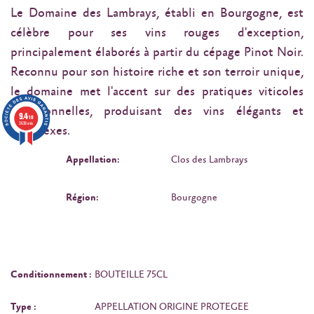
Le Domaine des Lambrays, établi en Bourgogne, est
célèbre pour ses vins rouges d'exception,
principalement élaborés à partir du cépage Pinot Noir.
Reconnu pour son histoire riche et son terroir unique,
le domaine met l'accent sur des pratiques viticoles
traditionnelles, produisant des vins élégants et
9.4
/10
3638 avis
complexes.
Appellation:
Clos des Lambrays
Région:
Bourgogne
Conditionnement :
BOUTEILLE 75CL
Type :
APPELLATION ORIGINE PROTEGEE