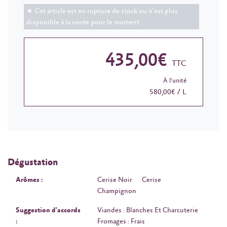
Cet article est en rupture de stock ou n'est plus
disponible à la vente pour le moment.
435,00€
TTC
À l'unité
580,00€ / L
Dégustation
Arômes :
Cerise Noir
Cerise
Champignon
Suggestion d'accords
Viandes : Blanches Et Charcuterie
:
Fromages : Frais