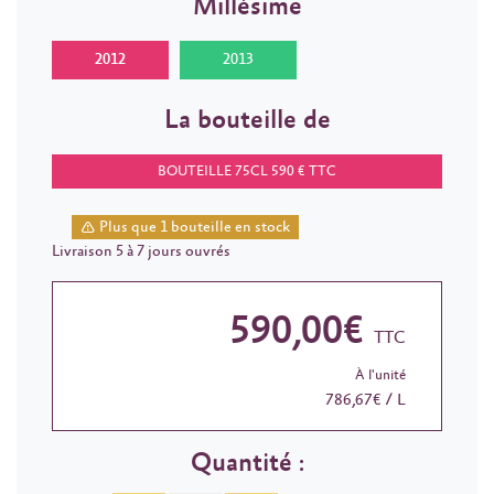
Millésime
2012
2013
La bouteille de
BOUTEILLE 75CL 590 € TTC
Plus que 1 bouteille en stock
Livraison 5 à 7 jours ouvrés
590,00€
TTC
À l'unité
786,67€ / L
Quantité :