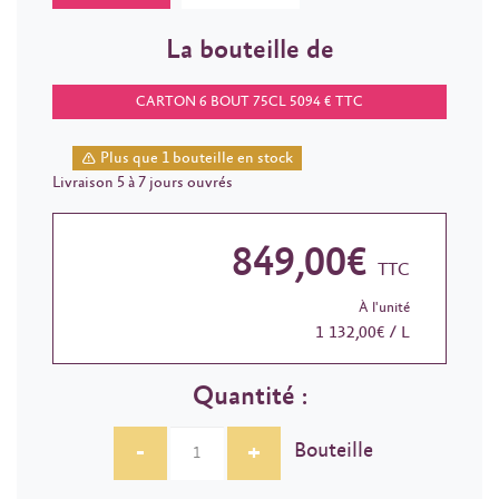
La bouteille de
CARTON 6 BOUT 75CL 5094 € TTC
Plus que 1 bouteille en stock
Livraison 5 à 7 jours ouvrés
849,00€
TTC
À l'unité
1 132,00€ / L
Quantité :
-
+
Bouteille