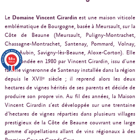
Le
Domaine Vincent Girardin
est une maison viticole
emblématique de Bourgogne, basée à Meursault, sur la
Côte de Beaune (Meursault, Puligny-Montrachet,
Chassagne-Montrachet, Santenay, Pommard, Volnay,
Saint-Aubin, Savigny-lès-Beaune, Aloxe-Corton). Elle
9.4
/10
a été fondée en 1980 par Vincent Girardin, issu d’une
3638 avis
famille vigneronne de Santenay installée dans la région
depuis le XVIIᵉ siècle ; il reprend alors les deux
hectares de vignes hérités de ses parents et décide de
produire son propre vin. Au fil des années, la Maison
Vincent Girardin s’est développée sur une trentaine
d’hectares de vignes réparties dans plusieurs villages
prestigieux de la Côte de Beaune couvrant une large
gamme d’appellations allant de vins régionaux à des