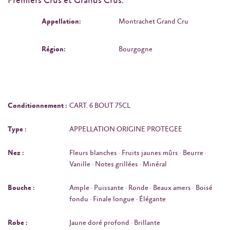
Premiers Crus et Grands Crus.
Appellation:
Montrachet Grand Cru
Région:
Bourgogne
Conditionnement :
CART. 6 BOUT 75CL
Type :
APPELLATION ORIGINE PROTEGEE
Nez :
Fleurs blanches · Fruits jaunes mûrs · Beurre ·
Vanille · Notes grillées · Minéral
Bouche :
Ample · Puissante · Ronde · Beaux amers · Boisé
fondu · Finale longue · Élégante
Robe :
Jaune doré profond · Brillante