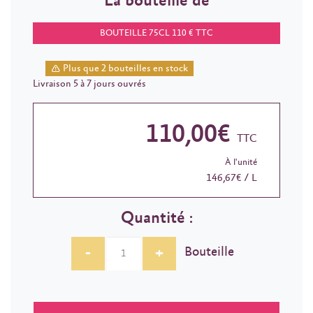
La bouteille de
BOUTEILLE 75CL 110 € TTC
Plus que 2 bouteilles en stock
Livraison 5 à 7 jours ouvrés
110,00€
TTC
À l'unité
146,67€ / L
Quantité :
-
+
Bouteille