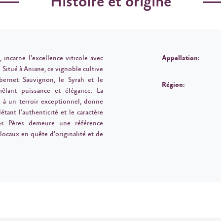
Histoire et origine
 incarne l'excellence viticole avec
Appellation:
 Situé à Aniane, ce vignoble cultive
bernet Sauvignon, le Syrah et le
Région:
êlant puissance et élégance. La
e à un terroir exceptionnel, donne
tant l'authenticité et le caractère
des Pères demeure une référence
locaux en quête d'originalité et de