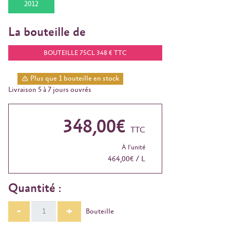
2012
La bouteille de
BOUTEILLE 75CL 348 € TTC
Plus que 1 bouteille en stock
Livraison 5 à 7 jours ouvrés
348,00€
TTC
À l'unité
464,00€ / L
Quantité :
-
+
Bouteille