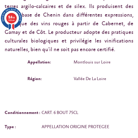
terres argilo-calcaires et de silex. Ils produisent des
vins à base de Chenin dans différentes expressions,
9.4
/10
3638 avis
ainsi que des vins rouges à partir de Cabernet, de
Gamay et de Côt. Le producteur adopte des pratiques
culturales biologiques et privilégie les vinifications
naturelles, bien qu'il ne soit pas encore certifié.
Appellation:
Montlouis sur Loire
Région:
Vallée De La Loire
Conditionnement :
CART. 6 BOUT 75CL
Type :
APPELLATION ORIGINE PROTEGEE