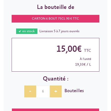
La bouteille de
CARTON 6 BOUT 75CL 90 € TTC
en stock
Livraison 5 à 7 jours ouvrés
15,00€
TTC
À l'unité
19,33€ / L
Quantité :
-
+
Bouteilles