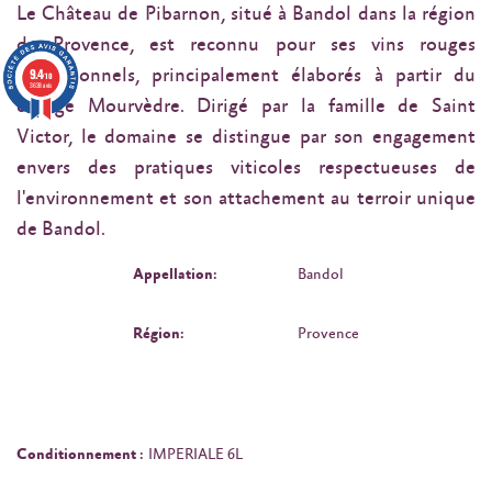
Le Château de Pibarnon, situé à Bandol dans la région
de Provence, est reconnu pour ses vins rouges
9.4
exceptionnels, principalement élaborés à partir du
/10
3638 avis
cépage Mourvèdre. Dirigé par la famille de Saint
Victor, le domaine se distingue par son engagement
envers des pratiques viticoles respectueuses de
l'environnement et son attachement au terroir unique
de Bandol.
Appellation:
Bandol
Région:
Provence
Conditionnement :
IMPERIALE 6L