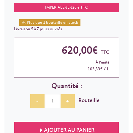
IMPERIALE 6L 620 € TTC
Plus que 1 bouteille en stock
Livraison 5 à 7 jours ouvrés
620,00€
TTC
À l'unité
103,33€ / L
Quantité :
-
+
Bouteille
AJOUTER AU PANIER