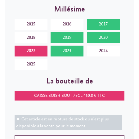
Millésime
2015
2016
2017
2018
2019
2020
2022
2023
2024
2025
La bouteille de
CAISSE BOIS 6 BOUT 75CL 460.8 € TTC
Cet article est en rupture de stock ou n'est plus
disponible à la vente pour le moment.