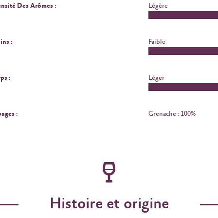
ensité Des Arômes :
Légère
ins :
Faible
ps :
Léger
ages :
Grenache : 100%
Histoire et origine