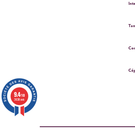
Int
Tan
Cor
Cép
9.4
/10
3638 avis