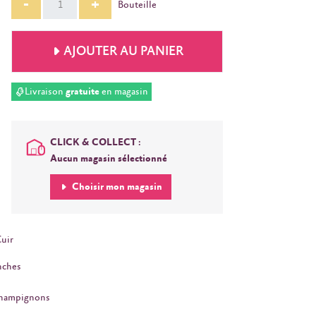
-
+
Bouteille
AJOUTER AU PANIER
Livraison
gratuite
en magasin
CLICK & COLLECT :
Aucun magasin sélectionné
Choisir mon magasin
uir
nches
Champignons