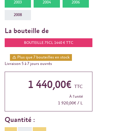
2003
2004
2006
2008
La bouteille de
BOUTEILLE 75CL 1440 € TTC
Plus que 7 bouteilles en stock
Livraison 5 à 7 jours ouvrés
1 440,00€
TTC
À l'unité
1 920,00€ / L
Quantité :