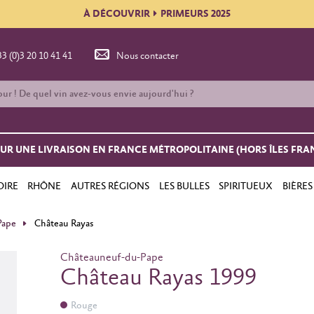
À DÉCOUVRIR
PRIMEURS 2025
33 (0)3 20 10 41 41
Nous contacter
OUR UNE LIVRAISON EN FRANCE MÉTROPOLITAINE (HORS ÎLES FRA
OIRE
RHÔNE
AUTRES RÉGIONS
LES BULLES
SPIRITUEUX
BIÈRES
Pape
Château Rayas
Châteauneuf-du-Pape
Château Rayas 1999
Rouge