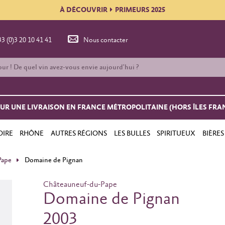
À DÉCOUVRIR
PRIMEURS 2025
33 (0)3 20 10 41 41
Nous contacter
OUR UNE LIVRAISON EN FRANCE MÉTROPOLITAINE (HORS ÎLES FRA
OIRE
RHÔNE
AUTRES RÉGIONS
LES BULLES
SPIRITUEUX
BIÈRES
Pape
Domaine de Pignan
Châteauneuf-du-Pape
Domaine de Pignan
2003