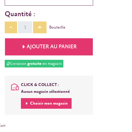
Quantité :
-
+
Bouteille
AJOUTER AU PANIER
Livraison
gratuite
en magasin
CLICK & COLLECT :
Aucun magasin sélectionné
Choisir mon magasin
uir