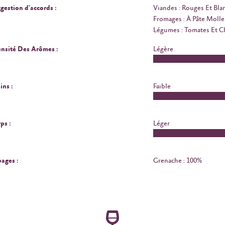
gestion d'accords :
Viandes : Rouges Et Bla
Fromages : À Pâte Molle
Légumes : Tomates Et 
ensité Des Arômes :
Légère
ins :
Faible
ps :
Léger
ages :
Grenache : 100%