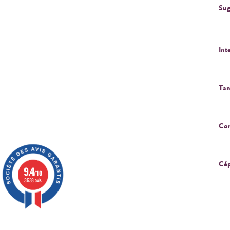
Sug
Int
Tan
Cor
Cép
9.4
/10
3638 avis