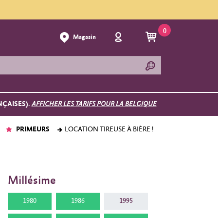
0
Magasin
NÇAISES).
AFFICHER LES TARIFS POUR LA BELGIQUE
PRIMEURS
LOCATION TIREUSE À BIÈRE !
Millésime
1980
1986
1995