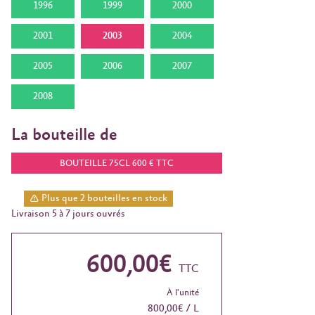
1996
1999
2000
2001
2003
2004
2005
2006
2007
2008
La bouteille de
BOUTEILLE 75CL 600 € TTC
Plus que 2 bouteilles en stock
Livraison 5 à 7 jours ouvrés
600,00€
TTC
À l'unité
800,00€ / L