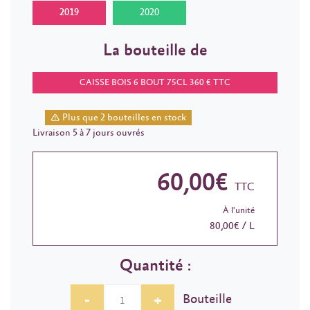
2019
2020
La bouteille de
CAISSE BOIS 6 BOUT 75CL 360 € TTC
Plus que 2 bouteilles en stock
Livraison 5 à 7 jours ouvrés
60,00€
TTC
À l'unité
80,00€ / L
Quantité :
-
+
Bouteille